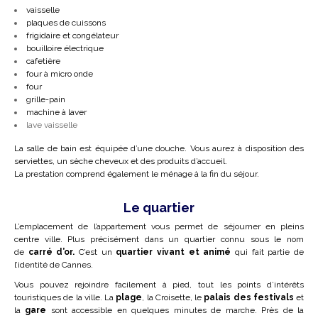
vaisselle
plaques de cuissons
frigidaire et congélateur
bouilloire électrique
cafetière
four à micro onde
four
grille-pain
machine à laver
lave vaisselle
La salle de bain est équipée d’une douche. Vous aurez à disposition des
serviettes, un sèche cheveux et des produits d’accueil.
La prestation comprend également le ménage à la fin du séjour.
Le quartier
L’emplacement de l’appartement vous permet de séjourner en pleins
centre ville. Plus précisément dans un
quartier connu sous le nom
de
carré d’or.
C’est un
quartier vivant et animé
qui fait partie de
l’identité de Cannes.
Vous pouvez rejoindre facilement à pied, tout les points d’intérêts
touristiques de la ville. La
plage
, la Croisette, le
palais des festivals
et
la
gare
sont accessible en quelques minutes de marche. Près de l
a