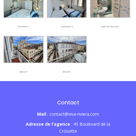
Chambre 1
Chambre 2
Salle de douche
Balcon
Balcon
Contact
Mail
: contact@viva-riviera.com
Adresse de l’agence
: 45 Boulevard de la
Croisette