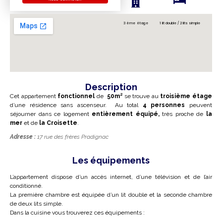
3 ème étage
1 lit double / 2 lits simple
Description
Cet appartement
fonctionnel
de
50m²
se trouve au
troisième étage
d’une résidence sans ascenseur. Au total
4 personnes
peuvent
séjourner dans ce logement
entièrement équipé,
très proche de
la
mer
et de
la Croisette
.
Adresse :
17 rue des frères Pradignac
Les équipements
L’appartement dispose d’un accès internet, d’une télévision et de l’air
conditionné.
La première chambre est équipée d’un lit double et la seconde chambre
de deux lits simple.
Dans la cuisine vous trouverez ces équipements :