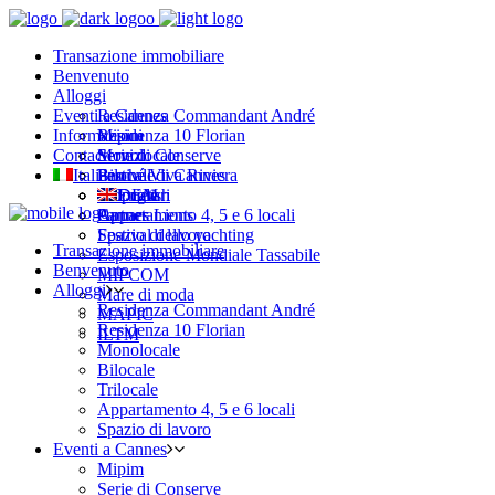
Transazione immobiliare
Benvenuto
Alloggi
Eventi a Cannes
Residenza Commandant André
Informazioni
Residenza 10 Florian
Mipim
Contact
Monolocale
Serie di Conserve
Servizi
Italiano
Bilocale
Festival di Cannes
Perché Viva Riviera
Trilocale
MIDEM
Proprietari
English
Appartamento 4, 5 e 6 locali
Cannes Lions
Partner
Spazio di lavoro
Festival dello yachting
Transazione immobiliare
Esposizione Mondiale Tassabile
Benvenuto
MIPCOM
Alloggi
Mare di moda
Residenza Commandant André
MAPIC
Residenza 10 Florian
ILTM
Monolocale
Bilocale
Trilocale
Appartamento 4, 5 e 6 locali
Spazio di lavoro
Eventi a Cannes
Mipim
Serie di Conserve